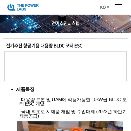
전기추진시스템
전기추진 항공기용 대용량 BLDC 모터 ESC
제품특징
-
대용량 드론 및
UAM
에 적용가능한
10kW
급
BLDC
모
터
ESC
개발
-
국내 최초
로 시제품 개발 및 수입대체
(2022
년 하반기
제품공급
)