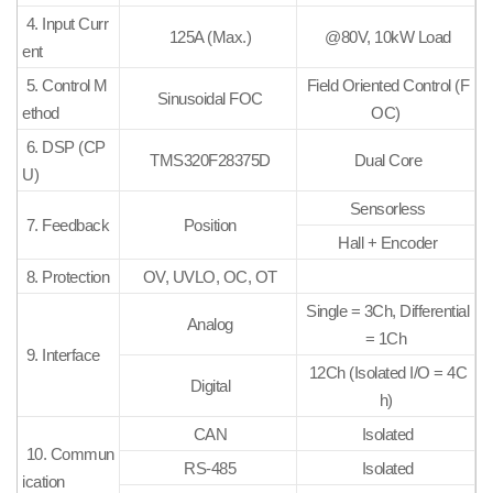
4. Input Curr
125A (Max.)
@80V, 10kW Load
ent
5. Control M
Field Oriented Control (F
Sinusoidal FOC
ethod
OC)
6. DSP (CP
TMS320F28375D
Dual Core
U)
Sensorless
7. Feedback
Position
Hall + Encoder
8. Protection
OV, UVLO, OC, OT
Single = 3Ch, Differential
Analog
= 1Ch
9. Interface
12Ch (Isolated I/O = 4C
Digital
h)
CAN
Isolated
10. Commun
RS-485
Isolated
ication